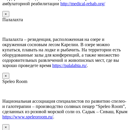
амбулаторной реабилитации
http://medical-rehab.org/
×
Палалахта
Палалахта – резиденция, расположенная на озере и
окруженная сосновым лесом Карелии. В озере можно
купаться, плавать на лодке и рыбачить. На территории есть
оборудованные залы для конференций, а также множество
оздоровительных развлечений и живописных мест, где вы
хорошо проведете время
https://palalahta.ru/
.
×
Speleo Room
Национальная ассоциация специалистов по развитию спелео-
и галотерапии – производство соляных пещер “Speleo Room”,
сделанных из розовой морской соли оз. Садык – Сиваш, Крым
https://www.speleoroom.ru/
.
×