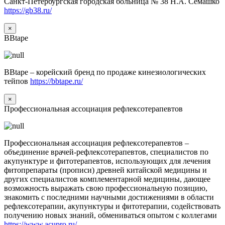
Санкт-Петербургская городская больница № 38 Н.А. Семашко
https://gb38.ru/
×
BBtape
BBtape – корейский бренд по продаже кинезиологических
тейпов
https://bbtape.ru/
×
Профессиональная ассоциация рефлексотерапевтов
Профессиональная ассоциация рефлексотерапевтов –
объединение врачей-рефлексотерапевтов, специалистов по
акупунктуре и фитотерапевтов, использующих для лечения
фитопрепараты (прописи) древней китайской медицины и
других специалистов комплементарной медицины, дающее
возможность выражать свою профессиональную позицию,
знакомить с последними научными достижениями в области
рефлексотерапии, акупунктуры и фитотерапии, содействовать
получению новых знаний, обмениваться опытом с коллегами
https://www.acupro.ru/