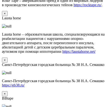
Roke Tape – американский бренд и один из мировых лидеров
в производстве кинезиологических тейпов
https://rocktape.ru/
.
×
Lausta horse
Lausta horse – образовательная школа, специализирующаяся на
реабилитации пациентов с нарушениями опорно-
двигательного аппарата, после перенесенного инсульта,
абилитацией детей с детским церебральным параличом,
аутизмом при помощи иппотерапии
https://laustahorse.net/
×
Санкт-Петербургская городская больница № 38 Н.А. Семашко
Санкт-Петербургская городская больница № 38 Н.А. Семашко
https://gb38.ru/
×
BBtape