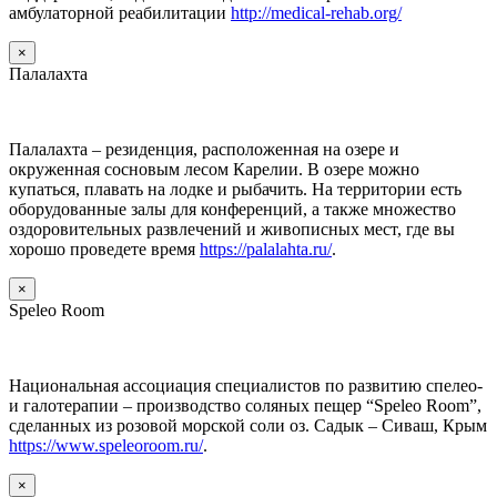
амбулаторной реабилитации
http://medical-rehab.org/
×
Палалахта
Палалахта – резиденция, расположенная на озере и
окруженная сосновым лесом Карелии. В озере можно
купаться, плавать на лодке и рыбачить. На территории есть
оборудованные залы для конференций, а также множество
оздоровительных развлечений и живописных мест, где вы
хорошо проведете время
https://palalahta.ru/
.
×
Speleo Room
Национальная ассоциация специалистов по развитию спелео-
и галотерапии – производство соляных пещер “Speleo Room”,
сделанных из розовой морской соли оз. Садык – Сиваш, Крым
https://www.speleoroom.ru/
.
×