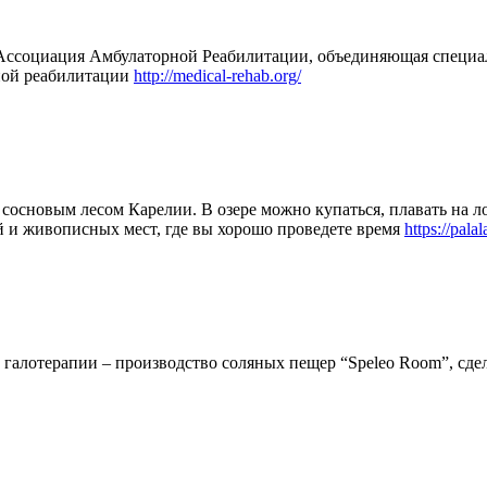
ская Ассоциация Амбулаторной Реабилитации, объединяющая специ
рной реабилитации
http://medical-rehab.org/
 сосновым лесом Карелии. В озере можно купаться, плавать на л
й и живописных мест, где вы хорошо проведете время
https://palal
 галотерапии – производство соляных пещер “Speleo Room”, сде