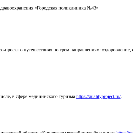
 здравоохранения «Городская поликлиника №43»
-проект о путешествиях по трем направлениям: оздоровление, о
 числе, в сфере медицинского туризма
https://qualityproject.ru/
.
инградской области «Кировская межрайонная больница»
https://