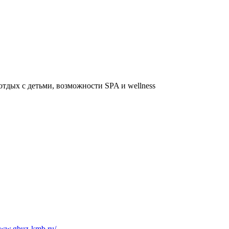
тдых с детьми, возможности SPA и wellness
www.gbuz-kmb.ru/
.