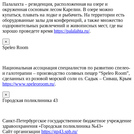
Палалахта – резиденция, расположенная на озере и
окруженная сосновым лесом Карелии. В озере можно
купаться, плавать на лодке и рыбачить. На территории есть
оборудованные залы для конференций, а также множество
оздоровительных развлечений и живописных мест, где вы
хорошо проведете время
https://palalahta.ru/
.
×
Speleo Room
Национальная ассоциация специалистов по развитию спелео-
и галотерапии – производство соляных пещер “Speleo Room”,
сделанных из розовой морской соли оз. Садык – Сиваш, Крым
https://www.speleoroom.ru/
.
×
Городская поликлиника 43
Санкт-Петербургское государственное бюджетное учреждение
здравоохранения «Городская поликлиника №43»
Сайт организации
https://gp43.spb.ru/