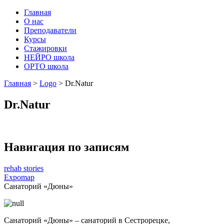
Главная
О нас
Преподаватели
Курсы
Стажировки
НЕЙРО школа
ОРТО школа
Главная
>
Logo
>
Dr.Natur
Dr.Natur
Навигация по записям
rehab stories
Expomap
Санаторий «Дюны»
Санаторий «Дюны» – санаторий в Сестрорецке,