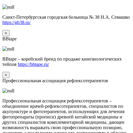
Санкт-Петербургская городская больница № 38 Н.А. Семашко
https://gb38.ru/
×
BBtape
BBtape – корейский бренд по продаже кинезиологических
тейпов
https://bbtape.ru/
×
Профессиональная ассоциация рефлексотерапевтов
Профессиональная ассоциация рефлексотерапевтов –
объединение врачей-рефлексотерапевтов, специалистов по
акупунктуре и фитотерапевтов, использующих для лечения
фитопрепараты (прописи) древней китайской медицины и
других специалистов комплементарной медицины, дающее
возможность выражать свою профессиональную позицию,
знакомить с последними научными достижениями в области