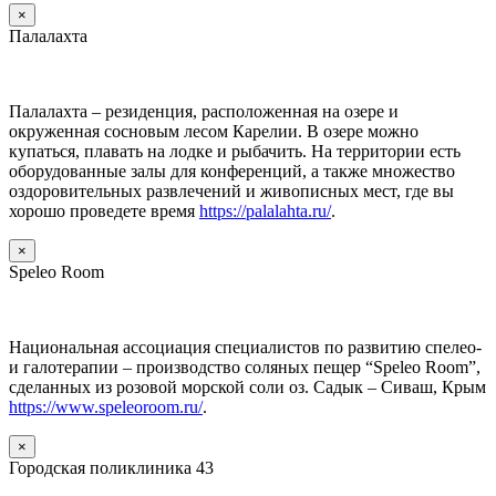
×
Палалахта
Палалахта – резиденция, расположенная на озере и
окруженная сосновым лесом Карелии. В озере можно
купаться, плавать на лодке и рыбачить. На территории есть
оборудованные залы для конференций, а также множество
оздоровительных развлечений и живописных мест, где вы
хорошо проведете время
https://palalahta.ru/
.
×
Speleo Room
Национальная ассоциация специалистов по развитию спелео-
и галотерапии – производство соляных пещер “Speleo Room”,
сделанных из розовой морской соли оз. Садык – Сиваш, Крым
https://www.speleoroom.ru/
.
×
Городская поликлиника 43