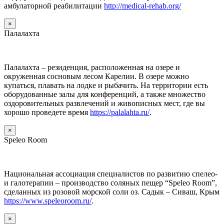
амбулаторной реабилитации
http://medical-rehab.org/
×
Палалахта
Палалахта – резиденция, расположенная на озере и
окруженная сосновым лесом Карелии. В озере можно
купаться, плавать на лодке и рыбачить. На территории есть
оборудованные залы для конференций, а также множество
оздоровительных развлечений и живописных мест, где вы
хорошо проведете время
https://palalahta.ru/
.
×
Speleo Room
Национальная ассоциация специалистов по развитию спелео-
и галотерапии – производство соляных пещер “Speleo Room”,
сделанных из розовой морской соли оз. Садык – Сиваш, Крым
https://www.speleoroom.ru/
.
×